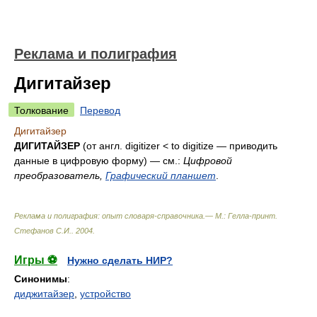
Реклама и полиграфия
Дигитайзер
Толкование
Перевод
Дигитайзер
ДИГИТАЙЗЕР
(от англ. digitizer < to digitize — приводить
данные в цифровую форму) — см.:
Цифровой
преобразователь,
Графический планшет
.
Реклама и полиграфия: опыт словаря-справочника.— М.: Гелла-принт
.
Стефанов С.И.
.
2004
.
Игры ⚽
Нужно сделать НИР?
Синонимы
:
диджитайзер
,
устройство