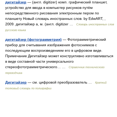
дигитайзер
— (англ. digitizer) комп. графический планшет,
устройство для ввода в компьютер рисунков путём
непосредственного рисования электронным пером по
планшету Новый словарь иностранных слов. by EdwART, ,
2009. дигитайзер а, м. (англ. digitizer …
Словарь иностранных слов
русского языка
дигитайзер (фотограмметрия)
— Фотограмметрический
прибор для считывания изображения фотоснимков с
последующим воспроизведением его в цифровом виде.
Примечание Дигитайзер может конструктивно изготавливаться
в виде составной части универсального
стереофотограмметрического… …
Справочник технического
переводчика
Дигитайзер
— см. цифровой преобразователь …
Краткий
толковый словарь по полиграфии